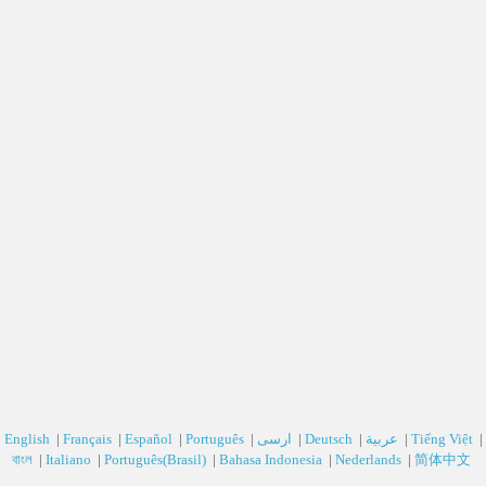
English
|
Français
|
Español
|
Português
|
ارسی‎
|
Deutsch‎
|
عربية‎
|
Tiếng Việt
|
বাংল
|
Italiano
|
Português(Brasil)
|
Bahasa Indonesia
|
Nederlands
|
简体中文